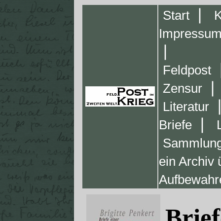
❘
Start
K
Impressu
❘
Feldpost
❘
Zensur
Literatur
❘
Briefe
Sammlung
ein Archiv
Aufbewahr
Brief