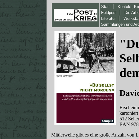
❘
Start
Kontakt, K
❘
Feldpost
Die Arbe
❘
Literatur
Werkstat
Sammlungen und Arc
"Du
Sel
dem
Davi
Erscheinu
kartoniert
512 Seite
EAN 978
Mittlerweile gibt es eine große Anzahl von 