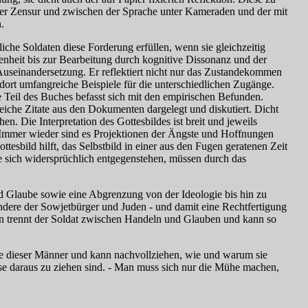
rer Zensur und zwischen der Sprache unter Kameraden und der mit
.
che Soldaten diese Forderung erfüllen, wenn sie gleichzeitig
senheit bis zur Bearbeitung durch kognitive Dissonanz und der
Auseinandersetzung. Er reflektiert nicht nur das Zustandekommen
dort umfangreiche Beispiele für die unterschiedlichen Zugänge.
te Teil des Buches befasst sich mit den empirischen Befunden.
eiche Zitate aus den Dokumenten dargelegt und diskutiert. Dicht
. Die Interpretation des Gottesbildes ist breit und jeweils
. Immer wieder sind es Projektionen der Ängste und Hoffnungen
ottesbild hilft, das Selbstbild in einer aus den Fugen geratenen Zeit
ie sich widersprüchlich entgegenstehen, müssen durch das
d Glaube sowie eine Abgrenzung von der Ideologie bis hin zu
dere der Sowjetbürger und Juden - und damit eine Rechtfertigung
nen trennt der Soldat zwischen Handeln und Glauben und kann so
che dieser Männer und kann nachvollziehen, wie und warum sie
se daraus zu ziehen sind. - Man muss sich nur die Mühe machen,