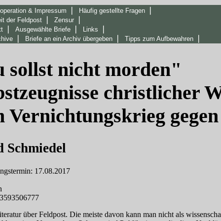
❘
❘
ooperation & Impressum
Häufig gestellte Fragen
❘
❘
it der Feldpost
Zensur
❘
❘
❘
t
Ausgewählte Briefe
Links
❘
❘
❘
hive
Briefe an ein Archiv übergeben
Tipps zum Aufbewahren
 sollst nicht morden"
bstzeugnisse christlicher
 Vernichtungskrieg gegen
d Schmiedel
ngstermin: 17.08.2017
n
3593506777
Literatur über Feldpost. Die meiste davon kann man nicht als wissensch