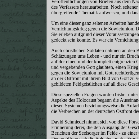
Veröffentlichungen von Briefen aus dem Nach
des Verfassers herausarbeiten. Noch seltener
übergreifende Thematik aufweisen, und dana
Um eine dieser ganz seltenen Arbeiten hande
Vernichtungskrieg gegen die Sowjetunion. De
Sie erleben aufgrund dieser Voraussetzungen
gedeckt sein konnte. Es war ein Vernichtung
Auch christlichen Soldaten nahmen an den B
Schätzungen ums Leben - und nur ein Brucht
auf der einen und der komplett entgrenzten G
und vergebenden Gott glaubten, einen Krieg
gegen die Sowjetunion mit Gott rechtfertigen
an der Ostfront mit ihrem Bild von Gott zu v
gebildeten Feldgeistlichen auf all diese Ges
Diese speziellen Fragen wurden bisher unter 
Aspekte des Holocaust begann die Auseinand
diesen Systemen beziehungsweise die Aufarbe
die Verbrechen an der deutschen Ostfront des
David Schmiedel nimmt sich vor, diese Fors
Erinnerung derer, die den Ausgang der Gesch
Berichten der Seelsorger im Felde - zu einer
Denen öffnen sich die Soldaten an der Front b