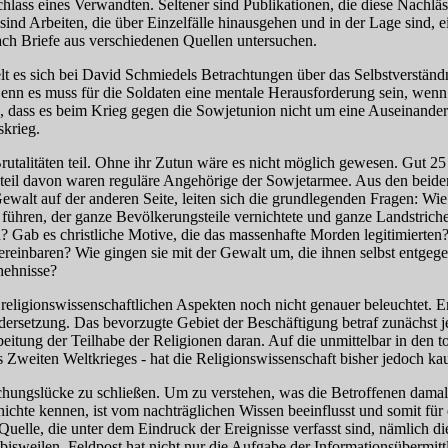
lass eines Verwandten. Seltener sind Publikationen, die diese Nachläs
 sind Arbeiten, die über Einzelfälle hinausgehen und in der Lage sind, 
ch Briefe aus verschiedenen Quellen untersuchen.
lt es sich bei David Schmiedels Betrachtungen über das Selbstverstän
nn es muss für die Soldaten eine mentale Herausforderung sein, wenn si
, dass es beim Krieg gegen die Sowjetunion nicht um eine Auseinander
skrieg.
rutalitäten teil. Ohne ihr Zutun wäre es nicht möglich gewesen. Gut 
eil davon waren reguläre Angehörige der Sowjetarmee. Aus den beiden
ewalt auf der anderen Seite, leiten sich die grundlegenden Fragen: Wie 
 führen, der ganze Bevölkerungsteile vernichtete und ganze Landstric
? Gab es christliche Motive, die das massenhafte Morden legitimierten?
ereinbaren? Wie gingen sie mit der Gewalt um, die ihnen selbst entgeg
chehnisse?
religionswissenschaftlichen Aspekten noch nicht genauer beleuchtet. Ers
ersetzung. Das bevorzugte Gebiet der Beschäftigung betraf zunächst 
itung der Teilhabe der Religionen daran. Auf die unmittelbar in den t
 Zweiten Weltkrieges - hat die Religionswissenschaft bisher jedoch ka
chungslücke zu schließen. Um zu verstehen, was die Betroffenen damal
ichte kennen, ist vom nachträglichen Wissen beeinflusst und somit für 
 Quelle, die unter dem Eindruck der Ereignisse verfasst sind, nämlich
isweilen. Feldpost hat nicht nur die Aufgabe der Informationsübermittlu