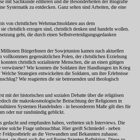
se mit Sachkunde editieren und die Besonderheiten der Biografie
eine Systematik zu entdecken. Ganz selten sind Arbeiten, die eine
dnis von christlichen Wehrmachtsoldaten aus dem
e christlich erzogen sind, christlich denken und handeln wollen.
setzung geht, die durch einen Selbstverteidigungsgedanken
25 Millionen BürgerInnen der Sowjetunion kamen nach aktuellen
 vollkommen gegensätzlichen Polen, der christlichen Erziehung
konnten christlich sozialisierte Menschen, die an einen gütigen
he verwüstete? Wie konnten die Soldaten ihre Handlungen im Krieg
 Welche Strategien entwickelten die Soldaten, um ihre Erlebnisse
enschlug? Wie reagierten die sie betreuenden und theologisch
t mit der historischen und sozialen Debatte über die religiösen
jedoch die makrokosmologische Betrachtung der Religionen in
otalitären Systemen Handelnden - in besonderem Maße gilt dies für
um oder nur randständig geblickt.
s gedacht und empfunden haben, verbieten sich Interviews. Die
eine solche Frage unbrauchbar. Hier greift Schmiedel - neben
 die Feldpostbriefe an die Verwandten und Bekannten zuhause.
ng, sie dient auch der auf Papier fixierten Reflektion. Diese zu