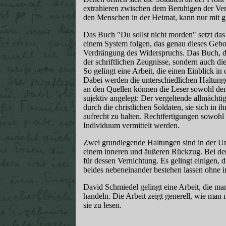
extrahieren zwischen dem Beruhigen der Ver
den Menschen in der Heimat, kann nur mit g
Das Buch "Du sollst nicht morden" setzt das
einem System folgen, das genau dieses Gebot 
Verdrängung des Widerspruchs. Das Buch, das
der schriftlichen Zeugnisse, sondern auch d
So gelingt eine Arbeit, die einen Einblick i
Dabei werden die unterschiedlichen Haltunge
an den Quellen können die Leser sowohl den S
sujektiv angelegt: Der vergeltende allmäch
durch die christlichen Soldaten, sie sich in i
aufrecht zu halten. Rechtfertigungen sowohl 
Individuum vermittelt werden.
Zwei grundlegende Haltungen sind in der Un
einem inneren und äußeren Rückzug. Bei der
für dessen Vernichtung. Es gelingt einigen,
beides nebeneinander bestehen lassen ohne in
David Schmiedel gelingt eine Arbeit, die ma
handeln. Die Arbeit zeigt generell, wie man
sie zu lesen.