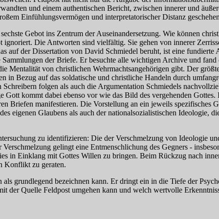
wandten und einem authentischen Bericht, zwischen innerer und äuße
roßem Einfühlungsvermögen und interpretatorischer Distanz geschehen
 sechste Gebot ins Zentrum der Auseinandersetzung. Wie können christli
ignoriert. Die Antworten sind vielfältig. Sie gehen von innerer Zerris
 auf der Dissertation von David Schmiedel beruht, ist eine fundierte 
ie Sammlungen der Briefe. Er besuchte alle wichtigen Archive und fand 
n die Mentalität von christlichen Wehrmachtsangehörigen gibt. Der größ
n in Bezug auf das soldatische und christliche Handeln durch umfangr
chreibern folgen als auch die Argumentation Schmiedels nachvollziehen
tige Gott kommt dabei ebenso vor wie das Bild des vergehenden Gottes
hren Briefen manifestieren. Die Vorstellung an ein jeweils spezifisches G
des eigenen Glaubens als auch der nationalsozialistischen Ideologie, d
tersuchung zu identifizieren: Die der Verschmelzung von Ideologie un
 Verschmelzung gelingt eine Entmenschlichung des Gegners - insbeson
 dies in Einklang mit Gottes Willen zu bringen. Beim Rückzug nach in
 Konflikt zu geraten.
n als grundlegend bezeichnen kann. Er dringt ein in die Tiefe der Psy
 mit der Quelle Feldpost umgehen kann und welch wertvolle Erkenntnis