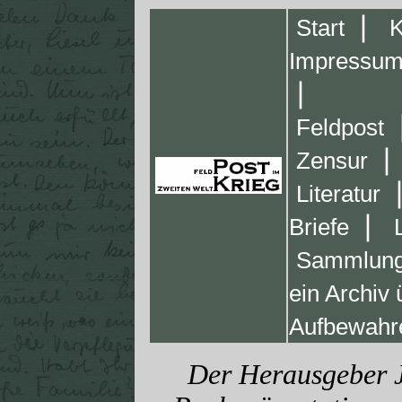
❘
Start
K
Impressu
❘
Feldpost
❘
Zensur
Literatur
❘
Briefe
Sammlung
ein Archiv
Aufbewahr
Der Herausgeber J