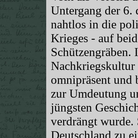
Untergang der 6. 
nahtlos in die pol
Krieges - auf bei
Schützengräben. 
Nachkriegskultur 
omnipräsent und b
zur Umdeutung un
jüngsten Geschicht
verdrängt wurde. 
Deutschland zu e