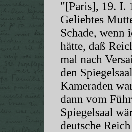
"[Paris], 19. I.
Geliebtes Mutte
Schade, wenn i
hätte, daß Rei
mal nach Versa
den Spiegelsaa
Kameraden ware
dann vom Führer
Spiegelsaal wä
deutsche Reic