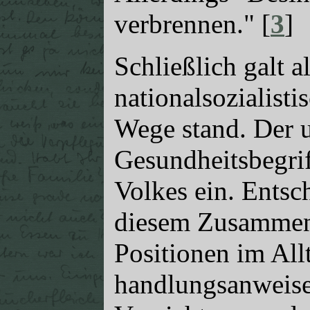
verbrennen." [
3
]
Schließlich galt a
nationalsozialist
Wege stand. Der u
Gesundheitsbegrif
Volkes ein. Entsc
diesem Zusammenh
Positionen im All
handlungsanweise