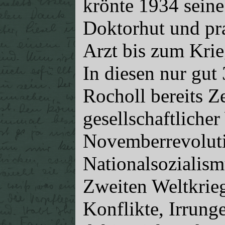
krönte 1934 sein
Doktorhut und pra
Arzt bis zum Kri
In diesen nur gut 
Rocholl bereits Z
gesellschaftliche
Novemberrevoluti
Nationalsozialism
Zweiten Weltkriege
Konflikte, Irrung