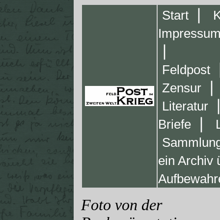
❘
Start
K
Impressu
❘
Feldpost
❘
Zensur
Literatur
❘
Briefe
Sammlung
ein Archiv
Aufbewahr
Foto von der