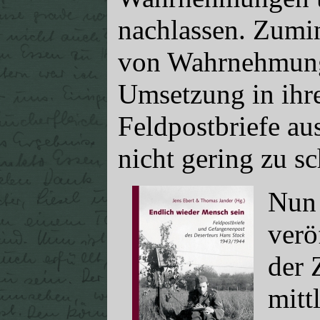
nachlassen. Zumin
von Wahrnehmunge
Umsetzung in ihre
Feldpostbriefe au
nicht gering zu s
Nun 
verö
der 
mitt