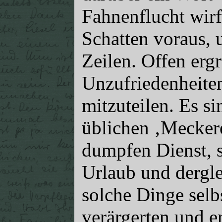
Fahnenflucht wirft
Schatten voraus, 
Zeilen. Offen ergr
Unzufriedenheiten
mitzuteilen. Es si
üblichen ‚Meckere
dumpfen Dienst, s
Urlaub und dergl
solche Dinge selb
verärgerten und e